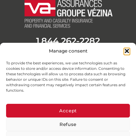
1 844 262-2282
Manage consent
Opening Hours
Monday to Friday from 8:30 a.m. to 4:30 p.m.
To provide the best experiences, we use technologies such as
F
L
Y
I
cookies to store and/or access device information. Consenting to
a
i
o
n
these technologies will allow us to process data such as browsing
c
n
u
s
behavior or unique IDs on this site. Failure to consent or
withdrawing consent may negatively impact certain features and
e
k
t
t
functions.
b
e
u
a
o
d
b
g
o
i
e
r
Accept
k
n
a
Refuse
-
-
m
© Assurances Groupe Vézina 2026 · All rights reserved
f
i