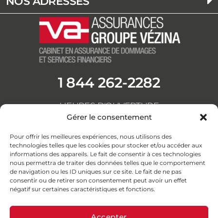
NOS ADRESSES
1 844 262-2282
HEURES D'OUVERTURE
Du lundi au vendredi
Gérer le consentement
de 8h30 à 16h30
F
L
Y
I
Pour offrir les meilleures expériences, nous utilisons des
a
i
o
n
technologies telles que les cookies pour stocker et/ou accéder aux
informations des appareils. Le fait de consentir à ces technologies
c
n
u
s
nous permettra de traiter des données telles que le comportement
e
k
t
t
de navigation ou les ID uniques sur ce site. Le fait de ne pas
b
e
u
a
consentir ou de retirer son consentement peut avoir un effet
négatif sur certaines caractéristiques et fonctions.
o
d
b
g
o
i
e
r
Accepter