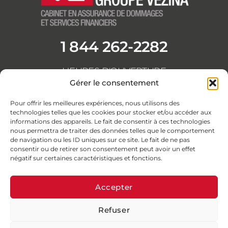
1 844 262-2282
HEURES D'OUVERTURE
Du lundi au vendredi
Gérer le consentement
de 8h30 à 16h30
F
L
Y
I
Pour offrir les meilleures expériences, nous utilisons des
a
i
o
n
technologies telles que les cookies pour stocker et/ou accéder aux
informations des appareils. Le fait de consentir à ces technologies
c
n
u
s
nous permettra de traiter des données telles que le comportement
e
k
t
t
de navigation ou les ID uniques sur ce site. Le fait de ne pas
b
e
u
a
consentir ou de retirer son consentement peut avoir un effet
négatif sur certaines caractéristiques et fonctions.
o
d
b
g
o
i
e
r
Accepter
k
n
a
-
-
m
Refuser
© Assurances Groupe Vézina 2026 · Tous droits réservés
f
i
Concept et stratégie Dumas
| Intégration web Catalyse