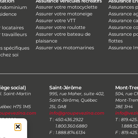
tation
Assurance Véhicules récréatifs
Assurance En
Assurer votre motocyclette
Assurances 
condominium
Assurer votre motoneige
Assurance ag
ésidence
Assurer votre VTT
Assurance c
Assurer votre roulotte
Assurance co
 locataires
Assurer votre bateau de
Assurance po
travailleurs
plaisance
flottes
Assurer vos motomarines
Assurance I
s spécifiques
chez soi
iège social)
Saint-Jérôme
Mont-Tre
l. Saint-Martin
995, rue Maher, suite 402,
504, rue 
Saint-Jérôme, Québec
Mont-Trem
Québec H7S 1M5
J5L 0A8
J8E 3H4
oupevezina.com
info@groupevezina.com
info@vez
663.6880
T : 450.436.2922
T : 819.425
0.6880
1.800.360.6880
1.888.52
.874.6134
F : 1.888.874.6134
F : 819.42