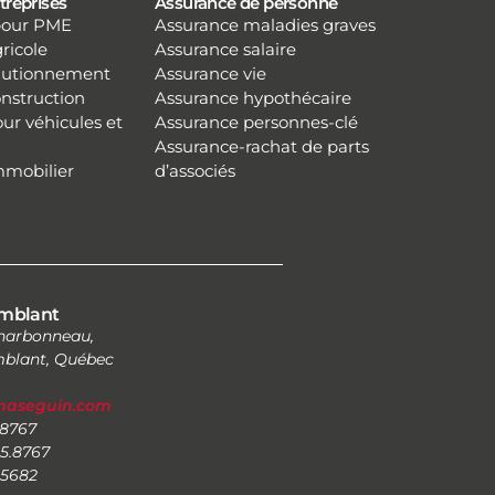
treprises
Assurance de personne
pour PME
Assurance maladies graves
ricole
Assurance salaire
autionnement
Assurance vie
nstruction
Assurance hypothécaire
ur véhicules et
Assurance personnes-clé
Assurance-rachat de parts
mmobilier
d’associés
mblant
Charbonneau,
blant, Québec
inaseguin.com
.8767
5.8767
5.5682