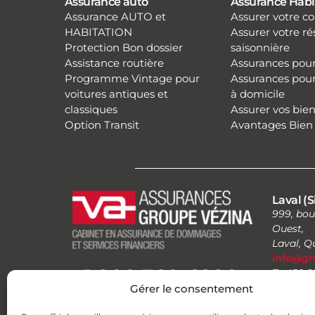
Assurance auto
Assurance Habi
Assurance AUTO et
Assurer votre 
HABITATION
Assurer votre r
Protection Bon dossier
saisonnière
Assistance routière
Assurances pour
Programme Vintage pour
Assurances pour 
voitures antiques et
à domicile
classiques
Assurer vos bien
Option Transit
Avantages Bien 
Laval (S
999, bou
Ouest,
Laval, 
info@gr
1 800 360-6880
T : 450.
1.800.36
Gérer le consentement
F : 1.888
HEURES D'OUVERTURE