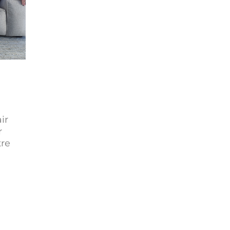
ir
r
tre