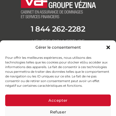
1 844 262-2282
HEURES D'OUVERTURE
Du lundi au vendredi
Gérer le consentement
de 8h30 à 16h30
F
L
Y
I
Pour offrir les meilleures expériences, nous utilisons des
a
i
o
n
technologies telles que les cookies pour stocker et/ou accéder aux
informations des appareils. Le fait de consentir à ces technologies
c
n
u
s
nous permettra de traiter des données telles que le comportement
e
k
t
t
de navigation ou les ID uniques sur ce site. Le fait de ne pas
b
e
u
a
consentir ou de retirer son consentement peut avoir un effet
négatif sur certaines caractéristiques et fonctions.
o
d
b
g
o
i
e
r
Accepter
k
n
a
-
-
m
Refuser
© Assurances Groupe Vézina 2026 · Tous droits réservés
f
i