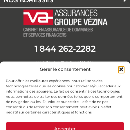
NOS ADRESSES
1 844 262-2282
HEURES D'OUVERTURE
Du lundi au vendredi
Gérer le consentement
de 8h30 à 16h30
F
L
Y
I
Pour offrir les meilleures expériences, nous utilisons des
a
i
o
n
technologies telles que les cookies pour stocker et/ou accéder aux
informations des appareils. Le fait de consentir à ces technologies
c
n
u
s
nous permettra de traiter des données telles que le comportement
e
k
t
t
de navigation ou les ID uniques sur ce site. Le fait de ne pas
b
e
u
a
consentir ou de retirer son consentement peut avoir un effet
négatif sur certaines caractéristiques et fonctions.
o
d
b
g
o
i
e
r
Accepter