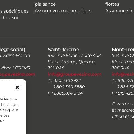
plaisance
flottes
Assurer vos motomarines
Assurance I
s spécifiques
chez soi
iège social)
Saint-Jérôme
Mont-Tre
l. Saint-Martin
995, rue Maher, suite 402,
504, rue 
Saint-Jérôme, Québec
Mont-Trem
Québec H7S 1M5
J5L 0A8
J8E 3H4
oupevezina.com
info@groupevezina.com
info@vez
663.6880
T : 450.436.2922
T : 819.425
0.6880
1.800.360.6880
1.888.52
.874.6134
F : 1.888.874.6134
F : 819.42
telles que
Ouvert au 
Le fait de
et mercred
lles que le
ne pas
12h00 et d
sur