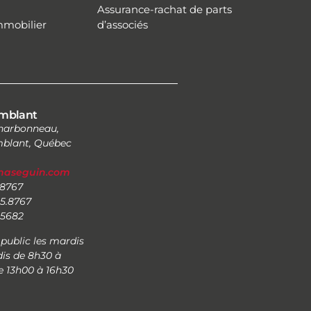
Assurance-rachat de parts
mmobilier
d’associés
mblant
Charbonneau,
blant, Québec
inaseguin.com
.8767
5.8767
5.5682
public les mardis
is de 8h30 à
e 13h00 à 16h30