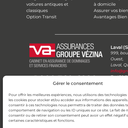
voitures antiques et
à domicile
classiques
Assurer vos bien
Option Transit
Avantages Bien 
Laval (S
999, bou
Ouest,
Laval, 
info@gr
1 800 360-6880
T : 450.
1.800.36
Gérer le consentement
F : 1.888
HEURES D'OUVERTURE
Pour offrir les meilleures expériences, nous utilisons des technologies 
Du lundi au vendredi de 8h30 à
les cookies pour stocker et/ou accéder aux informations des appareils. 
16h30
consentir à ces technologies nous permettra de traiter des données te
F
L
Y
I
comportement de navigation ou les ID uniques sur ce site. Le fait de 
a
i
o
n
consentir ou de retirer son consentement peut avoir un effet négatif 
c
n
u
s
certaines caractéristiques et fonctions.
e
k
t
t
b
e
u
a