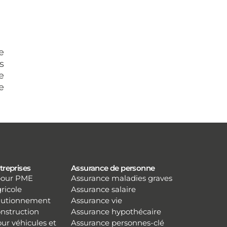
e
s
e
e
treprises
Assurance de personne
pour PME
Assurance maladies graves
ricole
Assurance salaire
autionnement
Assurance vie
nstruction
Assurance hypothécaire
ur véhicules et
Assurance personnes-clé