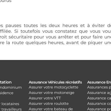
ourus
es pauses toutes les deux heures et à éviter d
filée. Si toutefois vous constatez que vous vou
it sécuritaire pour vous arrêter et pour faire un
dre la route quelques heures, avant de piquer un
tation
Assurance Véhicules récréatifs
Assurance En
Assurer votre motocyclette
Assurances 
condominium
Assurer votre motoneige
Assurance ag
ésidence
Assurer votre VTT
Assurance c
Assurer votre roulotte
Assurance co
 locataires
Assurer votre bateau de
Assurance po
travailleurs