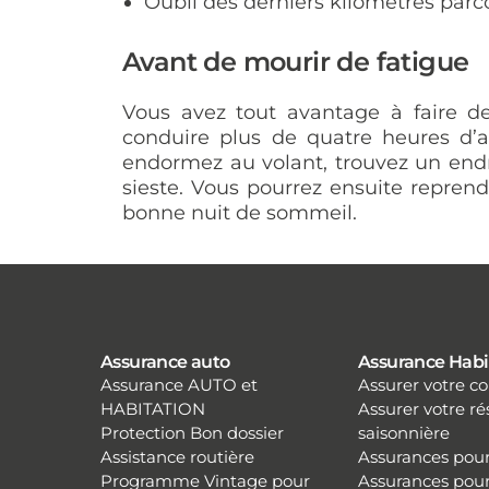
Oubli des derniers kilomètres parc
Avant de mourir de fatigue
Vous avez tout avantage à faire d
conduire plus de quatre heures d’af
endormez au volant, trouvez un endro
sieste. Vous pourrez ensuite repren
bonne nuit de sommeil.
Assurance auto
Assurance Habi
Assurance AUTO et
Assurer votre 
HABITATION
Assurer votre r
Protection Bon dossier
saisonnière
Assistance routière
Assurances pour
Programme Vintage pour
Assurances pour 