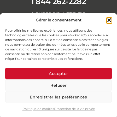
1 844 262-2282
HEURES D'OUVERTURE
Du lundi au vendredi
Gérer le consentement
de 8h30 à 16h30
F
L
Y
I
Pour offrir les meilleures expériences, nous utilisons des
a
i
o
n
technologies telles que les cookies pour stocker et/ou accéder aux
informations des appareils. Le fait de consentir à ces technologies
c
n
u
s
nous permettra de traiter des données telles que le comportement
e
k
t
t
de navigation ou les ID uniques sur ce site. Le fait de ne pas
b
e
u
a
consentir ou de retirer son consentement peut avoir un effet
négatif sur certaines caractéristiques et fonctions.
o
d
b
g
o
i
e
r
Accepter
k
n
a
-
-
m
Refuser
© Assurances Groupe Vézina 2026 · Tous droits réservés
f
i
n
Concept et stratégie Dumas
| Intégration web Catalyse
Enregistrer les préférences
Marketing
Web
Avis légaux
| Politique relative au traitement des plaintes
Politique de cookies
Protection de la vie privée
| Protection de la vie privée