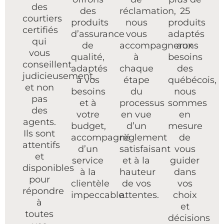
des
des
réclamation,
25
courtiers
produits
nous
produits
certifiés
d’assurance
vous
adaptés
qui
de
accompagnerons
aux
vous
qualité,
à
besoins
conseillent
adaptés
chaque
des
judicieusement,
à vos
étape
québécois,
et non
besoins
du
nous
pas
et à
processus
sommes
des
votre
en vue
en
agents.
budget,
d’un
mesure
Ils sont
accompagné
règlement
de
attentifs
d’un
satisfaisant
vous
et
service
et à la
guider
disponibles
à la
hauteur
dans
pour
clientèle
de vos
vos
répondre
impeccable.​
attentes.
choix
à
et
toutes
décisions