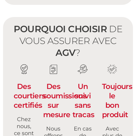
POURQUOI CHOISIR
DE
VOUS ASSURER AVEC
AGV
?
Des
Des
Un
Toujours
courtiers
soumissions
suivi
le
certifiés
sur
sans
bon
mesure
tracas
produit
Chez
nous,
Nous
En cas
Avec
ce sont
offrons
de
plus de